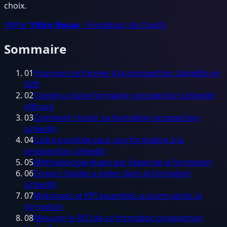
choix.
YN
Par
Yifsin Nouar
· Fondateur de Closify
Sommaire
01
Pourquoi se former à la prospection LinkedIn en
B2B
02
Contenu d'une formation prospection LinkedIn
efficace
03
Comment choisir sa formation prospection
LinkedIn
04
Cadre possible pour une formation à la
prospection LinkedIn
05
Méthodologie étape par étape de la formation
06
Erreurs fatales a éviter dans la formation
LinkedIn
07
Metriques et KPI essentiels a suivre après la
formation
08
Mesurer le ROI de sa formation prospection