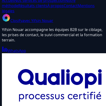
Accueil
Nos services de prospection
Notre
méthode
Résultats clients
À propos
Contact
Mentions
légales
Closify
avec Yifsin Nouar
Yifsin Nouar accompagne les équipes B2B sur le ciblage,
les prises de contact, le suivi commercial et la formation
terrain.
WhatsApp