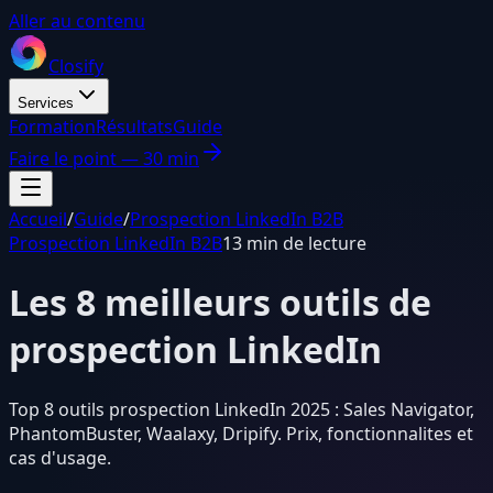
Aller au contenu
Closify
Services
Formation
Résultats
Guide
Faire le point — 30 min
Accueil
/
Guide
/
Prospection LinkedIn B2B
Prospection LinkedIn B2B
13 min de lecture
Les 8 meilleurs outils de
prospection LinkedIn
Top 8 outils prospection LinkedIn 2025 : Sales Navigator,
PhantomBuster, Waalaxy, Dripify. Prix, fonctionnalites et
cas d'usage.