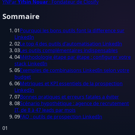
YN
Par
Yifsin Nouar
· Fondateur de Closify
Sommaire
01
Pourquoi les bons outils font la difference sur
LinkedIn
02
Le top 4 des outils d'automatisation LinkedIn
03
Les outils complémentaires indispensables
04
Méthodologie étape par étape : configurer votre
stack LinkedIn
05
Exemples de combinaisons LinkedIn selon votre
budget
06
Metriques et KPI essentiels de la prospection
LinkedIn
07
Bonnes pratiques et erreurs fatales a éviter
08
Scénario hypothétique : agence de recrutement
IT, de 8 à 47 leads par mois
09
FAQ : outils de prospection LinkedIn
01