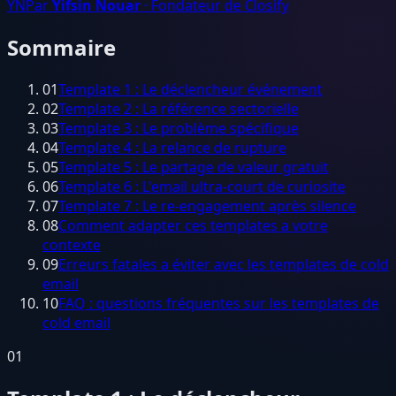
YN
Par
Yifsin Nouar
· Fondateur de Closify
Sommaire
01
Template 1 : Le déclencheur événement
02
Template 2 : La référence sectorielle
03
Template 3 : Le problème spécifique
04
Template 4 : La relance de rupture
05
Template 5 : Le partage de valeur gratuit
06
Template 6 : L'email ultra-court de curiosite
07
Template 7 : Le re-engagement après silence
08
Comment adapter ces templates a votre
contexte
09
Erreurs fatales a éviter avec les templates de cold
email
10
FAQ : questions fréquentes sur les templates de
cold email
01