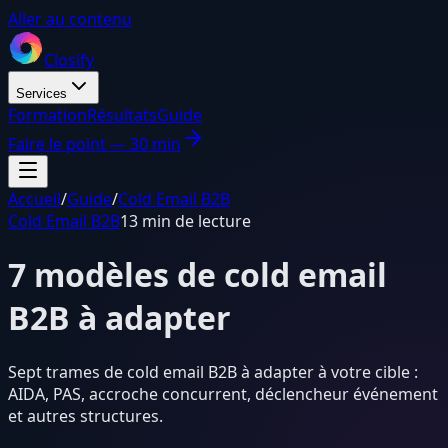
Aller au contenu
Closify
Services
Formation
Résultats
Guide
Faire le point — 30 min
Accueil
/
Guide
/
Cold Email B2B
Cold Email B2B
13 min de lecture
7 modèles de cold email
B2B à adapter
Sept trames de cold email B2B à adapter à votre cible :
AIDA, PAS, accroche concurrent, déclencheur événement
et autres structures.