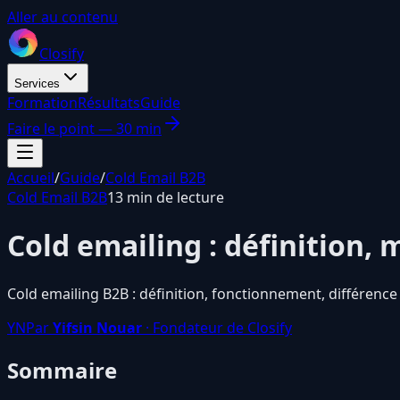
Aller au contenu
Closify
Services
Formation
Résultats
Guide
Faire le point — 30 min
Accueil
/
Guide
/
Cold Email B2B
Cold Email B2B
13 min de lecture
Cold emailing : définition
Cold emailing B2B : définition, fonctionnement, différenc
YN
Par
Yifsin Nouar
· Fondateur de Closify
Sommaire