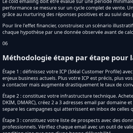
Le cold emailing doit être evalue sur une période minimale
performance se mesure sur un cycle complet de vente. Un 
grâce au nurturing des réponses positives et au suivi des 
Pour lire l'effet financier, construisez un scénario illustr
chaque hypothèse par une donnée observée avant de calcul
06
Méthodologie étape par étape pour 
Étape 1 : définissez votre ICP (Idéal Customer Profile) avec u
enjeux business actuels. Plus votre ICP est précis, plus v
a contacter mais augmente drastiquement le taux de conv
Étape 2 : constituez votre infrastructure technique. Achet
DKIM, DMARC), créez 2 a 3 adresses email par domaine et l
separe les campagnes qui atterrissent en inbox de celles q
Étape 3 : constituez votre liste de prospects avec des don
professionnels. Vérifiez chaque email avec un outil de v