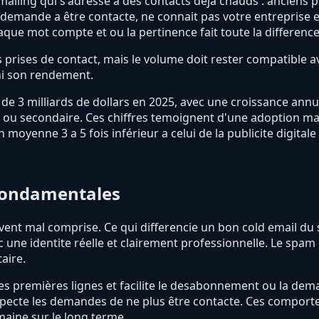
ailing qui s'adresse a des contacts déjà chauds : anciens pr
s demande a être contacte, ne connait pas votre entreprise e
haque mot compte et ou la pertinence fait toute la difference
prises de contact, mais le volume doit rester compatible avec
ni son rendement.
e 3 milliards de dollars en 2025, avec une croissance annue
l ou secondaire. Ces chiffres temoignent d'une adoption mas
 moyenne 3 a 5 fois inférieur a celui de la publicite digitale 
 fondamentales
ouvent mal comprise. Ce qui differencie un bon cold email du 
c une identite réelle et clairement professionnelle. Le spa
aire.
les premières lignes et facilite le desabonnement ou la de
respecte les demandes de ne plus être contacte. Ces comport
aine sur le long terme.