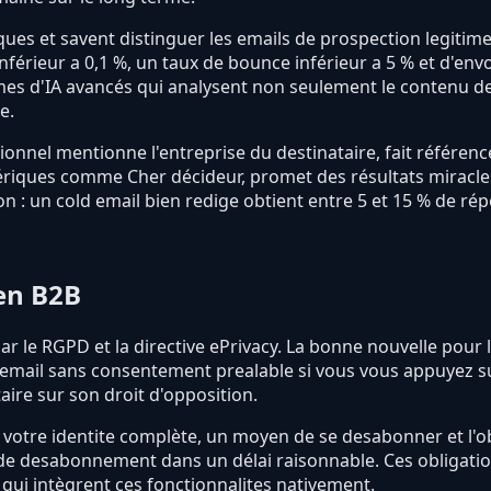
tiques et savent distinguer les emails de prospection legit
 inférieur a 0,1 %, un taux de bounce inférieur a 5 % et d'
thmes d'IA avancés qui analysent non seulement le contenu d
e.
ssionnel mentionne l'entreprise du destinataire, fait référe
ériques comme Cher décideur, promet des résultats miracles
on : un cold email bien redige obtient entre 5 et 15 % de r
en B2B
r le RGPD et la directive ePrivacy. La bonne nouvelle pour l
ail sans consentement prealable si vous vous appuyez sur la 
taire sur son droit d'opposition.
votre identite complète, un moyen de se desabonner et l'o
es de desabonnement dans un délai raisonnable. Ces obligati
qui intègrent ces fonctionnalites nativement.