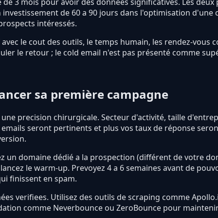
 de 3 mois pour avoir des données significatives. Les deux p
investissement de 60 a 90 jours dans l'optimisation d'une
prospects intéressés.
atif avec le cout des outils, le temps humain, les rendez-vou
er le retour ; le cold email n'est pas présenté comme sup
lancer sa première campagne
ne precision chirurgicale. Secteur d'activité, taille d'entrepr
os emails seront pertinents et plus vos taux de réponse sero
ersion.
ez un domaine dédié a la prospection (différent de votre do
ancez le warm-up. Prevoyez 4 a 6 semaines avant de pouvoir
ui finissent en spam.
nées verifiees. Utilisez des outils de scraping comme Apoll
alidation comme Neverbounce ou ZeroBounce pour maintenir u