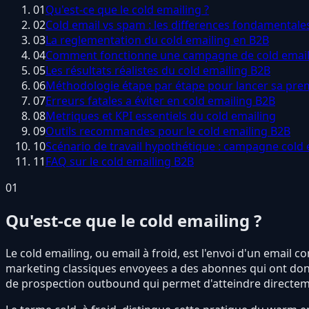
01
Qu'est-ce que le cold emailing ?
02
Cold email vs spam : les differences fondamentale
03
La reglementation du cold emailing en B2B
04
Comment fonctionne une campagne de cold email
05
Les résultats réalistes du cold emailing B2B
06
Méthodologie étape par étape pour lancer sa pr
07
Erreurs fatales a éviter en cold emailing B2B
08
Metriques et KPI essentiels du cold emailing
09
Outils recommandes pour le cold emailing B2B
10
Scénario de travail hypothétique : campagne cold 
11
FAQ sur le cold emailing B2B
01
Qu'est-ce que le cold emailing ?
Le cold emailing, ou email à froid, est l'envoi d'un emai
marketing classiques envoyees a des abonnes qui ont donn
de prospection outbound qui permet d'atteindre directeme