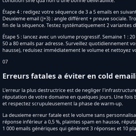
condition sine qua non d'une bonne délivrabilité.
Étape 4 : redigez votre séquence de 3 a 5 emails en suivan
Deuxieme email (J+3) : angle différent + preuve sociale. Tr
fin de la séquence. Testez systématiquement 2 variantes d'
Étape 5 : lancez avec un volume progressif. Semaine 1 : 20 
50 a 80 emails par adresse. Surveillez quotidiennement vos
hausse), reduisez immédiatement le volume et nettoyez vot
07
Erreurs fatales a éviter en cold emai
L'erreur la plus destructrice est de negliger l'infrastruc
réputation de votre domaine en quelques jours. Une fois bl
et respectez scrupuleusement la phase de warm-up.
La deuxieme erreur fatale est le volume sans personnalisa
réponse inférieur a 0,5 %, plaintes spam en hausse, répu
1 000 emails génériques qui génèrent 3 réponses et 10 pl