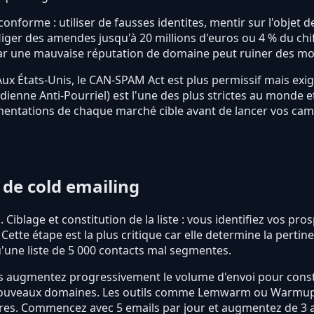
nforme : utiliser de fausses identites, mentir sur l'objet d
liger des amendes jusqu'à 20 millions d'euros ou 4 % du chif
 car une mauvaise réputation de domaine peut ruiner des moi
. Aux États-Unis, le CAN-SPAM Act est plus permissif mais e
enne Anti-Pourriel) est l'une des plus strictes au monde et 
lementations de chaque marché cible avant de lancer vos ca
e cold emailing
blage et constitution de la liste : vous identifiez vos pros
 Cette étape est la plus critique car elle determine la perti
'une liste de 5 000 contacts mal segmentes.
us augmentez progressivement le volume d'envoi pour cons
s nouveaux domaines. Les outils comme Lemwarm ou Warmup
ires. Commencez avec 5 emails par jour et augmentez de 3 