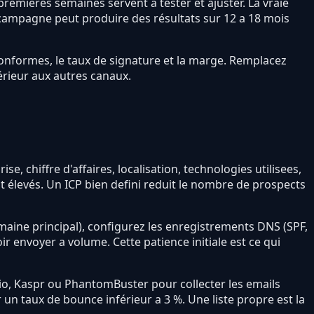
remières semaines servent a tester et ajuster. La vraie
 campagne peut produire des résultats sur 12 a 18 mois
s conformes, le taux de signature et la marge. Remplacez
érieur aux autres canaux.
ise, chiffre d'affaires, localisation, technologies utilisees,
nt élevés. Un ICP bien defini reduit le nombre de prospects
maine principal), configurez les enregistrements DNS (SPF,
 envoyer a volume. Cette patience initiale est ce qui
o.io, Kaspr ou PhantomBuster pour collecter les emails
n taux de bounce inférieur a 3 %. Une liste propre est la