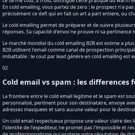
Le terme cold, à froid, distingue cette pratique du warm em
En cold emailing, vous partez de zero : le prospect n'a pa
précisément ce defi qui en fait un art a part entiere, ou c
Le cold emailing permet de préparer et de suivre plusieurs 
réponses. Sa capacité d'envoi ne prouve ni sa pertinence 
Le marché mondial du cold emailing B2B est estime a plus d
B2B utilisent l'email comme canal de prospection principa
imbattable : le cout par lead génère en cold emailing est en
02
Cold email vs spam : les differences
La frontiere entre le cold email legitime et le spam est s
personnalisé, pertinent pour son destinataire, envoye ave
adresses masquees et sans aucune valeur pour le destinat
Un cold email respectueux propose une valeur claire des 
l'identite de l'expediteur, ne promet pas l'impossible et 
de professionnalisme qui protege votre réputation de dom