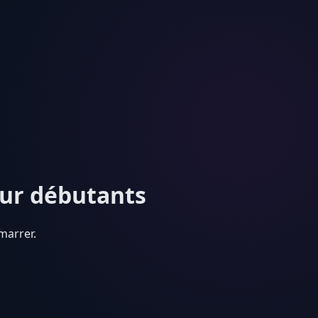
our débutants
marrer.