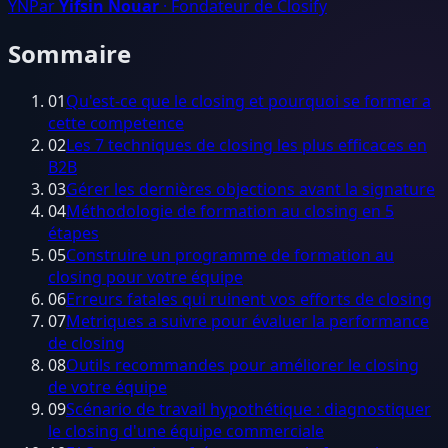
YN
Par
Yifsin Nouar
· Fondateur de Closify
Sommaire
01
Qu'est-ce que le closing et pourquoi se former a
cette competence
02
Les 7 techniques de closing les plus efficaces en
B2B
03
Gérer les dernières objections avant la signature
04
Méthodologie de formation au closing en 5
étapes
05
Construire un programme de formation au
closing pour votre équipe
06
Erreurs fatales qui ruinent vos efforts de closing
07
Metriques a suivre pour évaluer la performance
de closing
08
Outils recommandes pour améliorer le closing
de votre équipe
09
Scénario de travail hypothétique : diagnostiquer
le closing d'une équipe commerciale