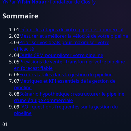
YN
Par
Yifsin Nouar
· Fondateur de Closify
Sommaire
01
Définir les étapes de votre pipeline commercial
02
Mesurer et améliorer la vélocité de votre pipeline
03
Prioriser vos deals pour maximiser votre
efficacité
04
Outils CRM pour piloter votre pipeline
05
Previsions de vente : transformer votre pipeline
en forecast fiable
06
Erreurs fatales dans la gestion du pipeline
07
Metriques et KPI essentiels de la gestion de
pipeline
08
Scénario hypothétique : restructurer le pipeline
d'une équipe commerciale
09
FAQ : questions fréquentes sur la gestion du
pipeline
01