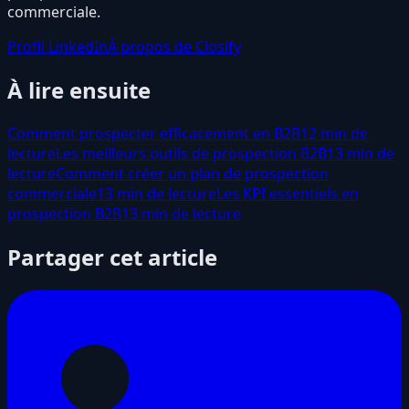
commerciale.
Profil LinkedIn
À propos de Closify
À lire ensuite
Comment prospecter efficacement en B2B
12 min de
lecture
Les meilleurs outils de prospection B2B
13 min de
lecture
Comment créer un plan de prospection
commerciale
13 min de lecture
Les KPI essentiels en
prospection B2B
13 min de lecture
Partager cet article