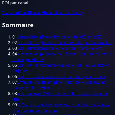
ROI par canal.
YN
Par
Yifsin Nouar
· Fondateur de Closify
Sommaire
01
L'état de la génération de leads B2B en 2025
02
Les 5 stratégies outbound les plus performantes
03
Les 5 stratégies inbound a haut rendement
04
Méthodologie étape par étape : construire votre
scoring de leads
05
Construire votre machine a leads : plan d'action
90 jours
06
Outils recommandes par canal de génération
07
Erreurs fatales en génération de leads B2B et
comment les éviter
08
Metriques et KPI essentiels de la génération de
leads
09
Scénario hypothétique : scale-up SaaS de 2 à 45
leads qualifiés par mois