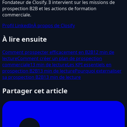
Fondateur de Closify. Il intervient sur les missions de
prospection B2B et les actions de formation
commerciale.
Profil LinkedIn
À propos de Closify
À lire ensuite
Comment prospecter efficacement en B2B
12 min de
lecture
Comment créer un plan de prospection
commerciale
13 min de lecture
Les KPI essentiels en
prospection B2B
13 min de lecture
Pourquoi externaliser
sa prospection B2B
13 min de lecture
Partager cet article