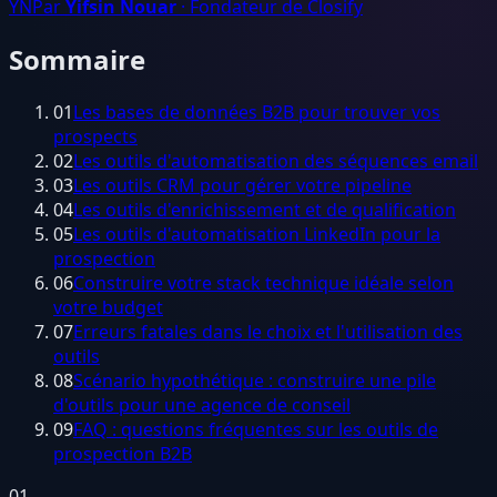
YN
Par
Yifsin Nouar
· Fondateur de Closify
Sommaire
01
Les bases de données B2B pour trouver vos
prospects
02
Les outils d'automatisation des séquences email
03
Les outils CRM pour gérer votre pipeline
04
Les outils d'enrichissement et de qualification
05
Les outils d'automatisation LinkedIn pour la
prospection
06
Construire votre stack technique idéale selon
votre budget
07
Erreurs fatales dans le choix et l'utilisation des
outils
08
Scénario hypothétique : construire une pile
d'outils pour une agence de conseil
09
FAQ : questions fréquentes sur les outils de
prospection B2B
01