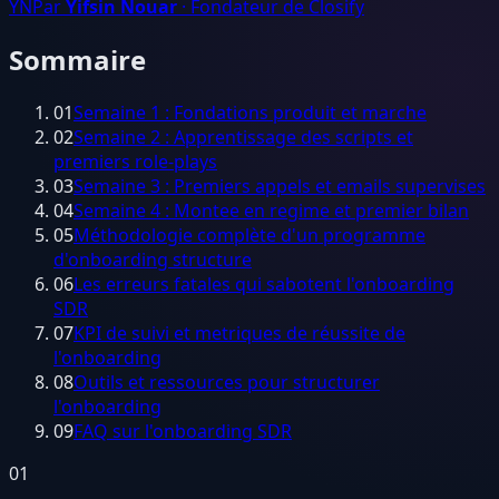
YN
Par
Yifsin Nouar
· Fondateur de Closify
Sommaire
01
Semaine 1 : Fondations produit et marche
02
Semaine 2 : Apprentissage des scripts et
premiers role-plays
03
Semaine 3 : Premiers appels et emails supervises
04
Semaine 4 : Montee en regime et premier bilan
05
Méthodologie complète d'un programme
d'onboarding structure
06
Les erreurs fatales qui sabotent l'onboarding
SDR
07
KPI de suivi et metriques de réussite de
l'onboarding
08
Outils et ressources pour structurer
l'onboarding
09
FAQ sur l'onboarding SDR
01