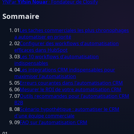
YN
Par
Yifsin Nouar
· Fondateur de Closify
Sommaire
01
Les taches commerciales les plus chronophages
a automatiser en priorité
02
Configurer des workflows d'automatisation
efficaces dans HubSpot
03
Les 10 workflows d'automatisation
indispensables
04
Les integrations CRM indispensables pour
maximiser l'automatisation
05
Erreurs courantes dans l'automatisation CRM
06
Mesurer le ROI de votre automatisation CRM
07
Outils recommandes pour l'automatisation CRM
B2B
08
Scénario hypothétique : automatiser le CRM
d'une équipe commerciale
09
FAQ sur l'automatisation CRM
01