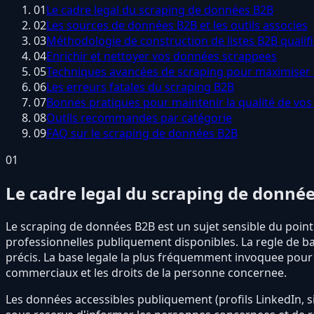
01
Le cadre legal du scraping de données B2B
02
Les sources de données B2B et les outils associes
03
Méthodologie de construction de listes B2B qualif
04
Enrichir et nettoyer vos données scrappees
05
Techniques avancées de scraping pour maximiser l
06
Les erreurs fatales du scraping B2B
07
Bonnes pratiques pour maintenir la qualité de vo
08
Outils recommandes par catégorie
09
FAQ sur le scraping de données B2B
01
Le cadre legal du scraping de donné
Le scraping de données B2B est un sujet sensible du point 
professionnelles publiquement disponibles. La regle de bas
précis. La base legale la plus fréquemment invoquee pour la
commerciaux et les droits de la personne concernee.
Les données accessibles publiquement (profils LinkedIn, s