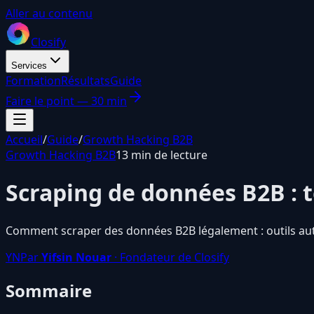
Aller au contenu
Closify
Services
Formation
Résultats
Guide
Faire le point — 30 min
Accueil
/
Guide
/
Growth Hacking B2B
Growth Hacking B2B
13 min de lecture
Scraping de données B2B : t
Comment scraper des données B2B légalement : outils aut
YN
Par
Yifsin Nouar
· Fondateur de Closify
Sommaire