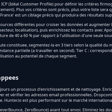
ICP (Idéal Customer Profile) pour définir les critères firmogra
ement). Plus vos critères sont précis, plus votre liste sera
-France' est un ciblage précis qui produira des résultats su
sources différentes pour croiser les données et augmenter l
 secteur, localisation), puis enrichissez les contacts avec Ap
re de 40 a 60 % par rapport à l'utilisation d'une seule sou
brute constituee, segmentez-la en 3 tiers selon la qualité du
pondance partielle (a travailler en second). Tier C : corresp
lisation au potentiel de chaque segment.
rappees
ujours un processus d'enrichissement et de nettoyage. Enri
 et vérifier les adresses email professionnelles. Dropcont
e. Hunter.io est plus performant sur le marché internationa
 (NeverBounce, ZeroBounce) avant tout envoi. Eliminez les d