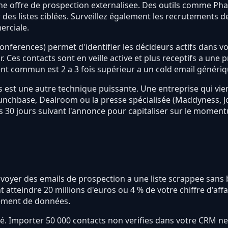
ne offre de prospection externalisee. Des outils comme P
 des listes ciblées. Surveillez également les recrutements 
erciale.
onferences) permet d'identifier les décideurs actifs dans v
. Ces contacts sont en veille active et plus receptifs a une
t commun est 2 a 3 fois supérieur a un cold email génériq
s est une autre technique puissante. Une entreprise qui vien
nchbase, Dealroom ou la presse spécialisée (Maddyness, Jo
es 30 jours suivant l'annonce pour capitaliser sur le momen
nvoyer des emails de prospection a une liste scrappee sans b
 atteindre 20 millions d'euros ou 4 % de votre chiffre d'af
tement de données.
ité. Importer 50 000 contacts non verifies dans votre CRM ne