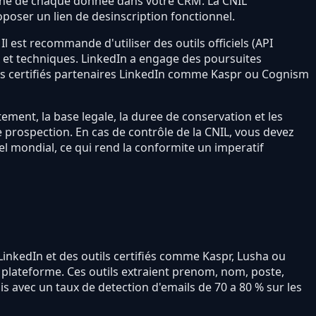
igine de chaque donnée dans votre CRM. La CNIL
ser un lien de desinscription fonctionnel.
l est recommande d'utiliser des outils officiels (API
ux et techniques. LinkedIn a engage des poursuites
tils certifiés partenaires LinkedIn comme Kaspr ou Cognism
ent, la base legale, la duree de conservation et les
e prospection. En cas de contrôle de la CNIL, vous devez
l mondial, ce qui rend la conformite un imperatif
e LinkedIn et des outils certifiés comme Kaspr, Lusha ou
a plateforme. Ces outils extraient prenom, nom, poste,
 avec un taux de detection d'emails de 70 a 80 % sur les