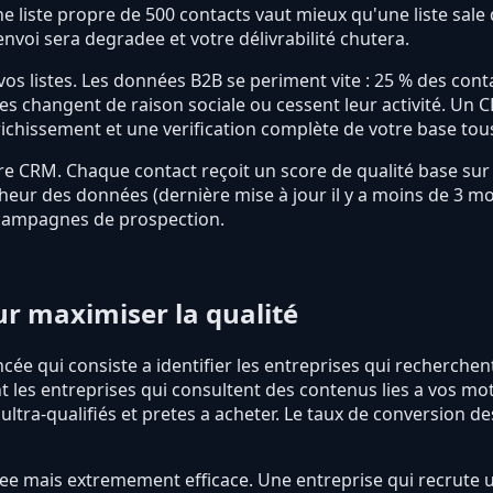
e liste propre de 500 contacts vaut mieux qu'une liste sale
envoi sera degradee et votre délivrabilité chutera.
vos listes. Les données B2B se periment vite : 25 % des co
es changent de raison sociale ou cessent leur activité. Un C
ichissement et une verification complète de votre base tous
 CRM. Chaque contact reçoit un score de qualité base sur la
aicheur des données (dernière mise à jour il y a moins de 3 moi
s campagnes de prospection.
r maximiser la qualité
cée qui consiste a identifier les entreprises qui recherche
es entreprises qui consultent des contenus lies a vos mots
tra-qualifiés et pretes a acheter. Le taux de conversion des
isee mais extremement efficace. Une entreprise qui recrute