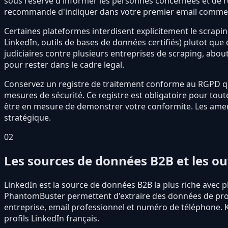
sous reserve d'informer les personnes concernees et de r
recommande d'indiquer dans votre premier email comment 
Certaines plateformes interdisent explicitement le scraping
LinkedIn, outils de bases de données certifiés) plutot que
judiciaires contre plusieurs entreprises de scraping, abou
pour rester dans le cadre legal.
Conservez un registre de traitement conforme au RGPD qui 
mesures de sécurité. Ce registre est obligatoire pour tout
être en mesure de demonstrer votre conformite. Les amend
stratégique.
02
Les sources de données B2B et les out
LinkedIn est la source de données B2B la plus riche avec pl
PhantomBuster permettent d'extraire des données de profil
entreprise, email professionnel et numéro de téléphone. K
profils LinkedIn français.