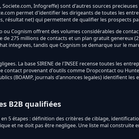
 Societe.com, Infogreffe) sont d'autres sources precieuses
e.com permet d'identifier les dirigeants de toutes les entr
es, résultat net) qui permettent de qualifier les prospects p
 ou Cognism offrent des volumes considérables de contact
ase de 275 millions de contacts et un plan gratuit genereux 
chat integrees, tandis que Cognism se demarque sur le ma
gees. La base SIRENE de l'INSEE recense toutes les entrepris
 de contact provenant d'outils comme Dropcontact ou Hunter.
blics (BOAMP, journals d'annonces legales) identifient les e
es B2B qualifiées
 en 5 étapes : définition des critères de ciblage, identifica
ique et ne doit pas être negligee. Une liste mal construite