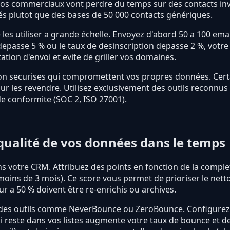
 vos commerciaux vont perdre du temps sur des contacts inv
fiés plutot que des bases de 50 000 contacts génériques.
 les utiliser a grande échelle. Envoyez d'abord 50 a 100 emai
depasse 5 % ou le taux de desinscription depasse 2 %, votre 
ation d'envoi et evite de griller vos domaines.
 non securises qui compromettent vos propres données. Cert
our les revendre. Utilisez exclusivement des outils reconnu
 de conformite (SOC 2, ISO 27001).
qualité de vos données dans le temps
votre CRM. Attribuez des points en fonction de la completud
a moins de 3 mois). Ce score vous permet de prioriser le net
ur a 50 % doivent être re-enrichis ou archives.
c des outils comme NeverBounce ou ZeroBounce. Configurez 
qui reste dans vos listes augmente votre taux de bounce et