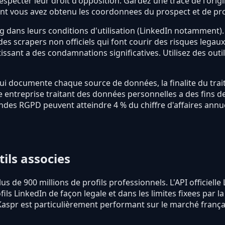
especter leur droit d'opposition. Gardez une trace de l'or
vous avez obtenu les coordonnees du prospect et de propo
 dans leurs conditions d'utilisation (LinkedIn notamment). I
 des scrapers non officiels qui font courir des risques lega
tissant a des condamnations significatives. Utilisez des ou
documente chaque source de données, la finalite du traitem
e entreprise traitant des données personnelles a des fins d
es RGPD peuvent atteindre 4 % du chiffre d'affaires annue
ils associes
us de 900 millions de profils professionnels. L'API officiell
s LinkedIn de façon legale et dans les limites fixees par l
aspr est particulièrement performant sur le marché français